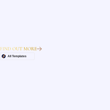
Heading
Lorem ipsum dolor sit amet, consectetur adipiscing elit.
Suspendisse varius enim in eros elementum tristique. Duis
cursus, mi quis viverra ornare, eros dolor interdum nulla, ut
commodo diam libero vitae erat. Aenean faucibus nibh et justo
cursus id rutrum lorem imperdiet. Nunc ut sem vitae risus
tristique posuere.
FIND OUT MORE
All Templates