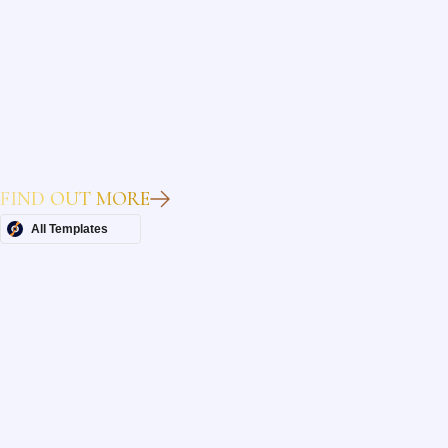
Heading
Lorem ipsum dolor sit amet, consectetur adipiscing elit.
Suspendisse varius enim in eros elementum tristique. Duis
cursus, mi quis viverra ornare, eros dolor interdum nulla, ut
commodo diam libero vitae erat. Aenean faucibus nibh et justo
cursus id rutrum lorem imperdiet. Nunc ut sem vitae risus
tristique posuere.
FIND OUT MORE
All Templates