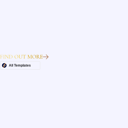
Heading
Lorem ipsum dolor sit amet, consectetur adipiscing elit.
Suspendisse varius enim in eros elementum tristique. Duis
cursus, mi quis viverra ornare, eros dolor interdum nulla, ut
commodo diam libero vitae erat. Aenean faucibus nibh et justo
cursus id rutrum lorem imperdiet. Nunc ut sem vitae risus
tristique posuere.
FIND OUT MORE
All Templates