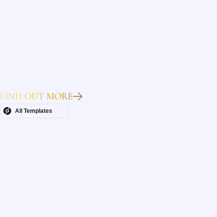
Heading
Lorem ipsum dolor sit amet, consectetur adipiscing elit.
Suspendisse varius enim in eros elementum tristique. Duis
cursus, mi quis viverra ornare, eros dolor interdum nulla, ut
commodo diam libero vitae erat. Aenean faucibus nibh et justo
cursus id rutrum lorem imperdiet. Nunc ut sem vitae risus
tristique posuere.
FIND OUT MORE
All Templates