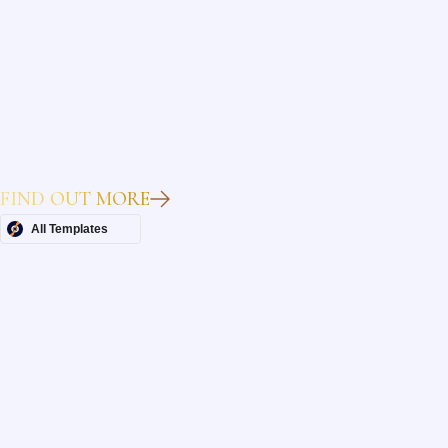
Heading
Lorem ipsum dolor sit amet, consectetur adipiscing elit.
Suspendisse varius enim in eros elementum tristique. Duis
cursus, mi quis viverra ornare, eros dolor interdum nulla, ut
commodo diam libero vitae erat. Aenean faucibus nibh et justo
cursus id rutrum lorem imperdiet. Nunc ut sem vitae risus
tristique posuere.
FIND OUT MORE
All Templates