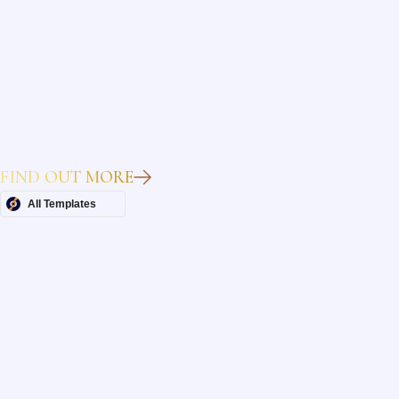
Heading
Lorem ipsum dolor sit amet, consectetur adipiscing elit.
Suspendisse varius enim in eros elementum tristique. Duis
cursus, mi quis viverra ornare, eros dolor interdum nulla, ut
commodo diam libero vitae erat. Aenean faucibus nibh et justo
cursus id rutrum lorem imperdiet. Nunc ut sem vitae risus
tristique posuere.
FIND OUT MORE
All Templates