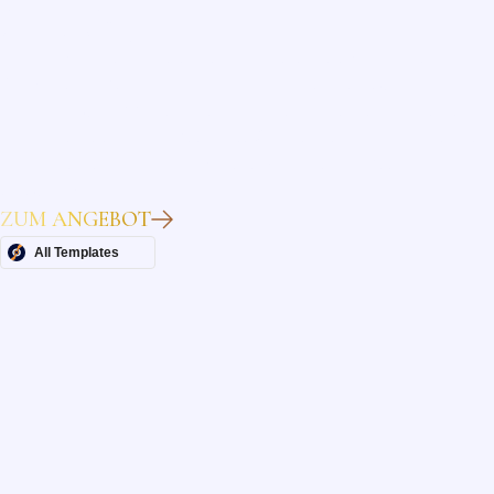
Heading
Lorem ipsum dolor sit amet, consectetur adipiscing elit.
Suspendisse varius enim in eros elementum tristique. Duis
cursus, mi quis viverra ornare, eros dolor interdum nulla, ut
commodo diam libero vitae erat. Aenean faucibus nibh et justo
cursus id rutrum lorem imperdiet. Nunc ut sem vitae risus
tristique posuere.
ZUM ANGEBOT
All Templates