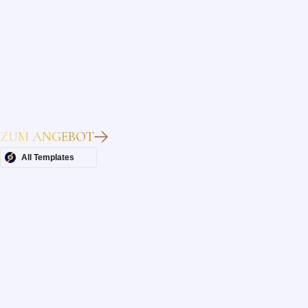
Heading
Lorem ipsum dolor sit amet, consectetur adipiscing elit.
Suspendisse varius enim in eros elementum tristique. Duis
cursus, mi quis viverra ornare, eros dolor interdum nulla, ut
commodo diam libero vitae erat. Aenean faucibus nibh et justo
cursus id rutrum lorem imperdiet. Nunc ut sem vitae risus
tristique posuere.
ZUM ANGEBOT
All Templates