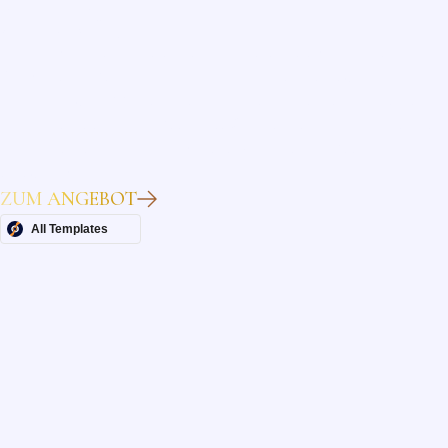
Heading
Lorem ipsum dolor sit amet, consectetur adipiscing elit.
Suspendisse varius enim in eros elementum tristique. Duis
cursus, mi quis viverra ornare, eros dolor interdum nulla, ut
commodo diam libero vitae erat. Aenean faucibus nibh et justo
cursus id rutrum lorem imperdiet. Nunc ut sem vitae risus
tristique posuere.
ZUM ANGEBOT
All Templates