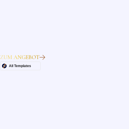
Heading
Lorem ipsum dolor sit amet, consectetur adipiscing elit.
Suspendisse varius enim in eros elementum tristique. Duis
cursus, mi quis viverra ornare, eros dolor interdum nulla, ut
commodo diam libero vitae erat. Aenean faucibus nibh et justo
cursus id rutrum lorem imperdiet. Nunc ut sem vitae risus
tristique posuere.
ZUM ANGEBOT
All Templates