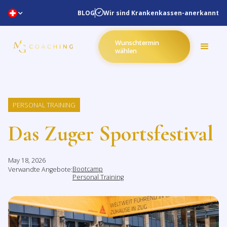
Wir sind Krankenkassen-anerkannt
BLOG
Wunschtermin
wählen
PERSONAL TRAINING
Das Zuger Sportsfestival
May 18, 2026
Bootcamp
Verwandte Angebote:
Personal Training