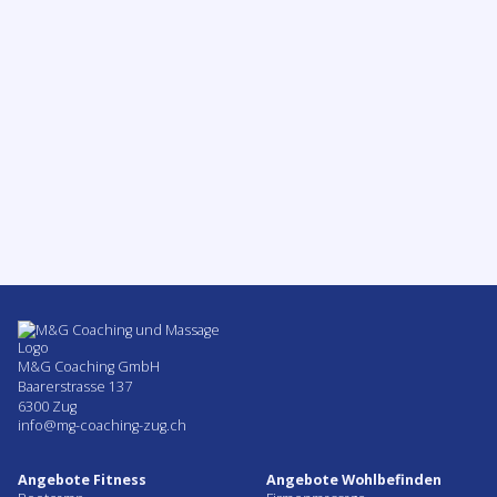
Muskelkater was ist das und was kannst du
dagegen tun?
ZUM BEITRAG
M&G Coaching GmbH
Baarerstrasse 137
6300 Zug
info@mg-coaching-zug.ch
Angebote Fitness
Angebote Wohlbefinden