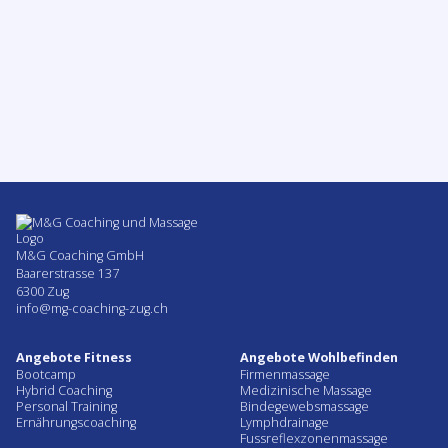
Kopfschmerzen und Migräne! Kann Massage
helfen?
ZUM BEITRAG
M&G Coaching GmbH
Baarerstrasse 137
6300 Zug
info@mg-coaching-zug.ch
Angebote Fitness
Angebote Wohlbefinden
Bootcamp
Firmenmassage
Hybrid Coaching
Medizinische Massage
Personal Training
Bindegewebsmassage
Ernährungscoaching
Lymphdrainage
Fussreflexzonenmassage